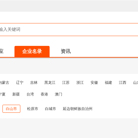
应
企业名录
资讯
内蒙古
辽宁
吉林
黑龙江
江苏
浙江
安徽
福建
江西
山
宁夏
新疆
台湾
香港
澳门
白山市
松原市
白城市
延边朝鲜族自治州