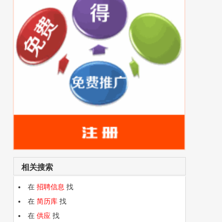
相关搜索
在
招聘信息
找
在
简历库
找
在
供应
找