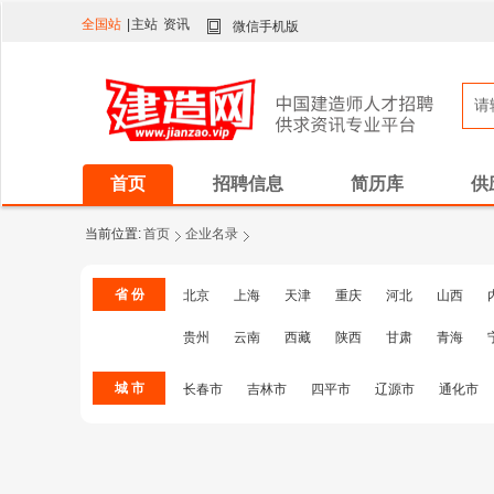
全国站
|
主站
资讯
微信手机版
首页
招聘信息
简历库
供
当前位置:
首页
企业名录
省 份
北京
上海
天津
重庆
河北
山西
贵州
云南
西藏
陕西
甘肃
青海
城 市
长春市
吉林市
四平市
辽源市
通化市