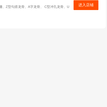
进入店铺
、Z型勾搭龙骨、A字龙骨、 C型冲孔龙骨、U
型材方通龙骨、氟碳铝单板、木纹铝单板、石纹铝
墙、轻钢龙骨、烤漆龙骨、圆管天花、竹木纤维