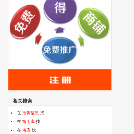
相关搜索
在
招聘信息
找
在
简历库
找
在
供应
找