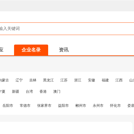
应
企业名录
资讯
内蒙古
辽宁
吉林
黑龙江
江苏
浙江
安徽
福建
江西
山
宁夏
新疆
台湾
香港
澳门
岳阳市
常德市
张家界市
益阳市
郴州市
永州市
怀化市
娄