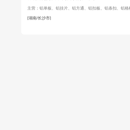
主营：铝单板、铝挂片、铝方通、铝扣板、铝条扣、铝格栅
型铝板挂件、方通卡件、M型减震龙骨、Z型减震龙骨、
单板、冲孔铝单板、异型铝单板、弧形铝单板、铝单板幕
[湖南/长沙市]
板