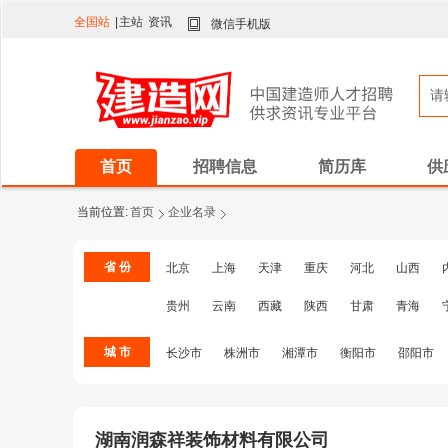
全国站
|
主站
资讯
微信手机版
首页
招聘信息
简历库
供
当前位置:
首页
企业名录
省 份
北京
上海
天津
重庆
河北
山西
贵州
云南
西藏
陕西
甘肃
青海
城 市
长沙市
株洲市
湘潭市
衡阳市
邵阳市
湖南润森祥装饰材料有限公司