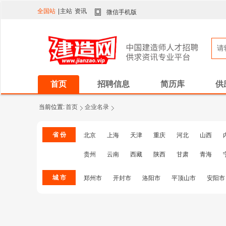
全国站
|
主站
资讯
微信手机版
首页
招聘信息
简历库
供
当前位置:
首页
企业名录
省 份
北京
上海
天津
重庆
河北
山西
贵州
云南
西藏
陕西
甘肃
青海
城 市
郑州市
开封市
洛阳市
平顶山市
安阳市