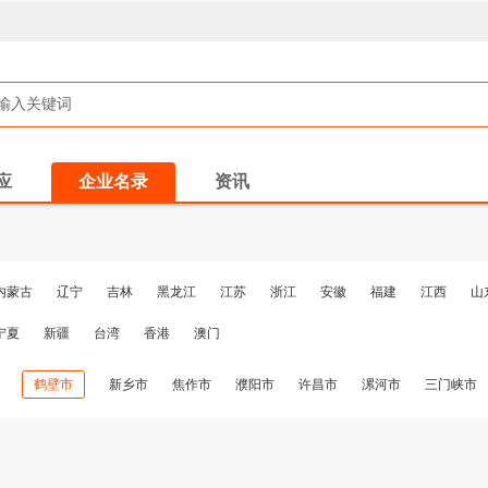
应
企业名录
资讯
内蒙古
辽宁
吉林
黑龙江
江苏
浙江
安徽
福建
江西
山
宁夏
新疆
台湾
香港
澳门
鹤壁市
新乡市
焦作市
濮阳市
许昌市
漯河市
三门峡市