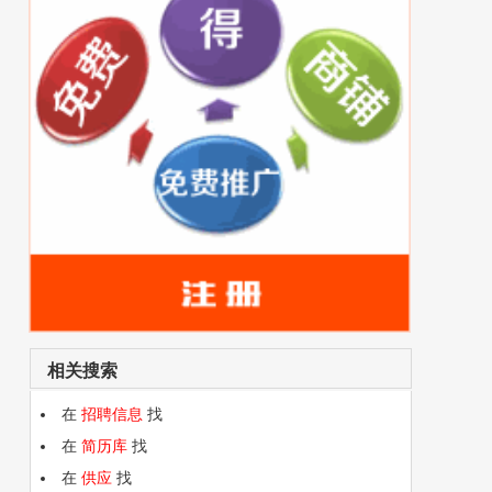
相关搜索
在
招聘信息
找
在
简历库
找
在
供应
找