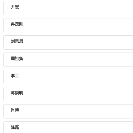
尹宏
冉茂刚
刘思思
周祖扬
李工
蒋崇明
肖博
陈磊