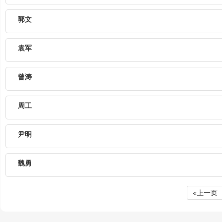
郭文
袁军
曾涛
周工
尹明
魏勇
«上一页