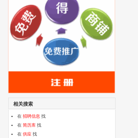
相关搜索
在
招聘信息
找
在
简历库
找
在
供应
找