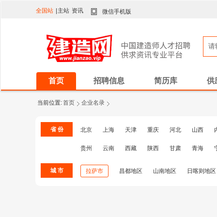
全国站
|
主站
资讯
微信手机版
首页
招聘信息
简历库
供
当前位置:
首页
企业名录
省 份
北京
上海
天津
重庆
河北
山西
贵州
云南
西藏
陕西
甘肃
青海
城 市
拉萨市
昌都地区
山南地区
日喀则地区