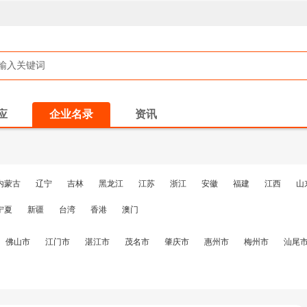
应
企业名录
资讯
内蒙古
辽宁
吉林
黑龙江
江苏
浙江
安徽
福建
江西
山
宁夏
新疆
台湾
香港
澳门
佛山市
江门市
湛江市
茂名市
肇庆市
惠州市
梅州市
汕尾