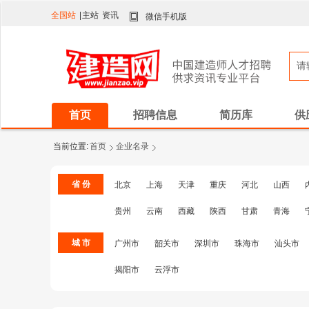
全国站
|
主站
资讯
微信手机版
首页
招聘信息
简历库
供
当前位置:
首页
企业名录
省 份
北京
上海
天津
重庆
河北
山西
贵州
云南
西藏
陕西
甘肃
青海
城 市
广州市
韶关市
深圳市
珠海市
汕头市
揭阳市
云浮市