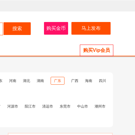
购买金币
马上发布
购买Vip会员
东
河南
湖北
湖南
广东
广西
海南
四川
市
河源市
阳江市
清远市
东莞市
中山市
潮州市