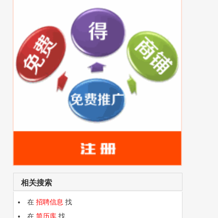
相关搜索
在
招聘信息
找
在
简历库
找